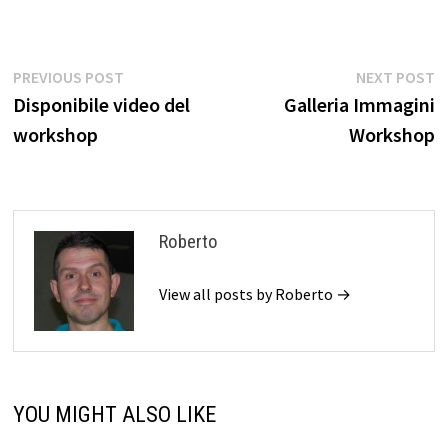
Navigazione
Previous
N
PREVIOUS POST
NEXT POST
post:
p
Disponibile video del
Galleria Immagini
articoli
workshop
Workshop
Roberto
View all posts by Roberto →
YOU MIGHT ALSO LIKE