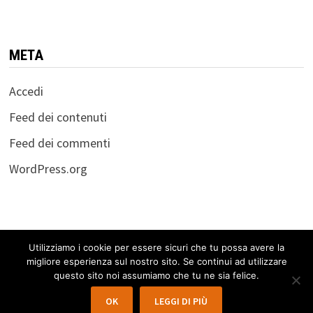
META
Accedi
Feed dei contenuti
Feed dei commenti
WordPress.org
Utilizziamo i cookie per essere sicuri che tu possa avere la
migliore esperienza sul nostro sito. Se continui ad utilizzare
Copyright © 2026
Workshop "La guerra dell'euro:
questo sito noi assumiamo che tu ne sia felice.
Comprenderla per difenderci" 22.06.2013
. Powered by
OK
LEGGI DI PIÙ
WordPress
and
Bam
.