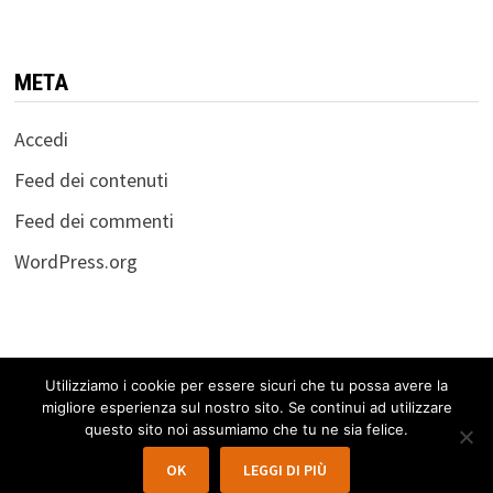
META
Accedi
Feed dei contenuti
Feed dei commenti
WordPress.org
Utilizziamo i cookie per essere sicuri che tu possa avere la
migliore esperienza sul nostro sito. Se continui ad utilizzare
Copyright © 2026
Workshop "La guerra dell'euro:
questo sito noi assumiamo che tu ne sia felice.
Comprenderla per difenderci" 22.06.2013
. Powered by
OK
LEGGI DI PIÙ
WordPress
and
Bam
.