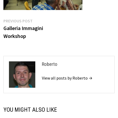
Navigazione
Previous
PREVIOUS POST
post:
Galleria Immagini
articoli
Workshop
Roberto
View all posts by Roberto →
YOU MIGHT ALSO LIKE